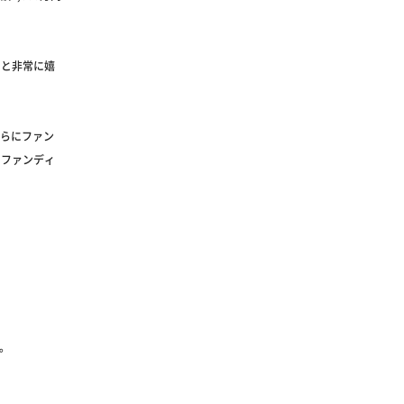
」と非常に嬉
らにファン
のファンディ
す。