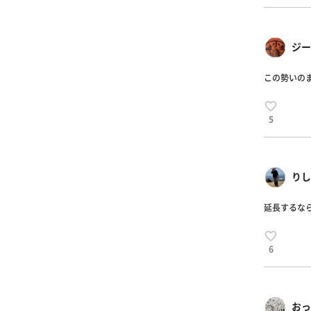
ジー
この勢いの
5
りし
延長するなら
6
おっ