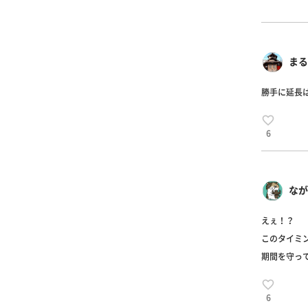
まる
勝手に延長
6
なが
えぇ！？
このタイミ
期間を守っ
6