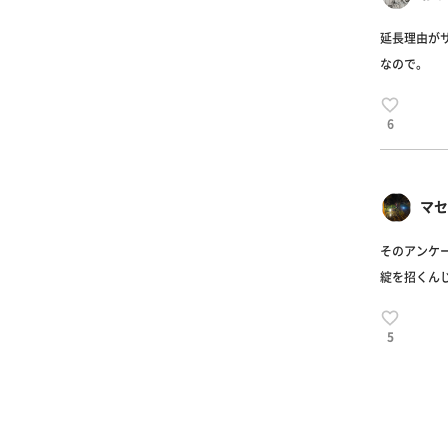
延長理由が
なので。
6
マセ
そのアンケー
綻を招くん
5