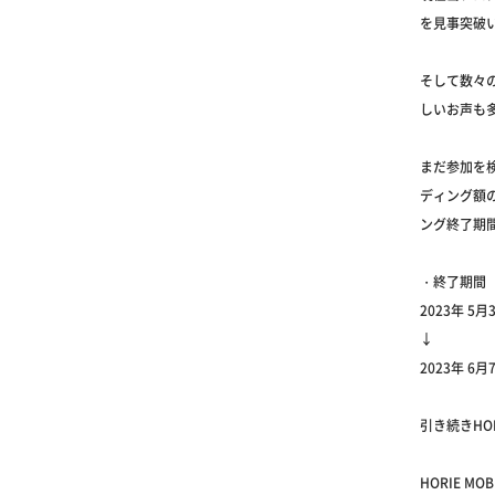
を見事突破
そして数々の
しいお声も
まだ参加を
ディング額の
ング終了期
・終了期間
2023年 5月3
↓
2023年 6月
引き続きHO
HORIE MO