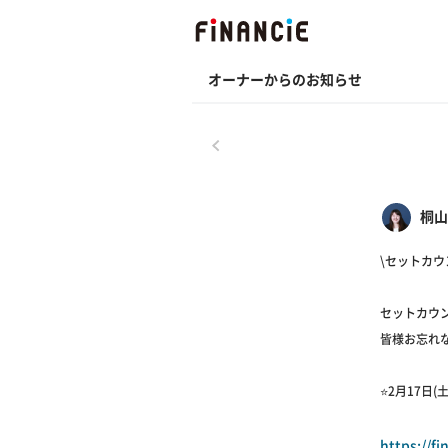
オーナーからのお知らせ
戻る
桐山
\セットカウ
セットカウ
皆様お忘れ
⭐️2月17日(土
https://f