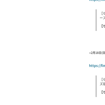
【
ーズ
【
⭐️2月18日(日
https://f
【
ズ福
【