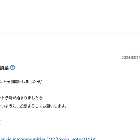
2024年02
詩菜
ント予測開始しました📢/
ント予測が始まりました😊
ないように、投票よろしくお願いします。
)
inancie.jp/communities/212/token_votes/1473