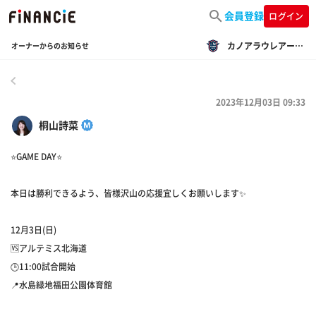
会員登録
ログイン
カノアラウレアーズ福岡
オーナーからのお知らせ
戻る
2023年12月03日 09:33
桐山詩菜
⭐️GAME DAY⭐️
本日は勝利できるよう、皆様沢山の応援宜しくお願いします✨
12月3日(日)
🆚アルテミス北海道
🕒11:00試合開始
📍水島緑地福田公園体育館