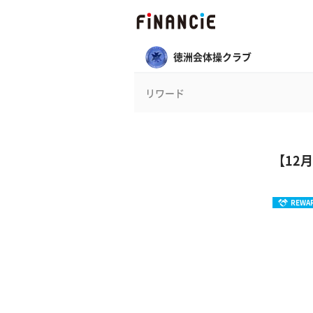
徳洲会体操クラブ
リワード
【12
REWA