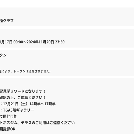
操クラブ
1月17日 00:00〜2024年11月20日 23:59
クン
選により、トークンは消費されません。
習見学リワードになります！
確認の上、ご応募ください！
：12月21日（土）14時半〜17時半
：TGA3階ギャラリー
で同伴可能
トネスジム、テラスのご利用はご遠慮ください
画撮影OK