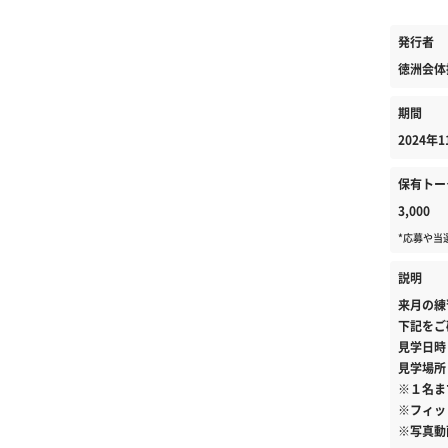
発行者
徳洲会体
期間
2024年1
保有トー
3,000
*応募や当
説明
来月の練
下記をご
見学日時
見学場所
※１名ま
※フィッ
※写真動