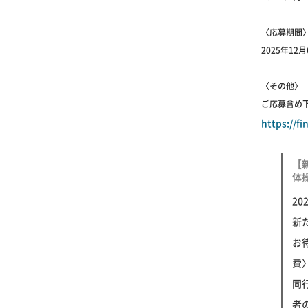
〈応募期間
2025年12
〈その他〉
ご応募含め
https://f
【
体操
2
新
お待
費〉
同
者