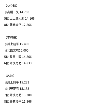
〈つり輪〉
🥇高橋一矢 14.700
5位 上山廉太郎 14.166
8位 藤巻竣平 12.866
〈平行棒〉
🥇川上翔平 15.400
🥈北園丈琉15.000
5位 長谷川毅 14.866
6位 岡慎之助 14.833
〈鉄棒〉
🥈川上翔平 15.233
🥉杉野正尭 15.133
7位 岡慎之助 13.300
8位 藤巻竣平 11.966