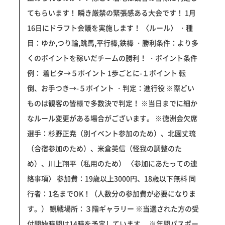
てもらいます！ 瞬き厳禁の緊張感ある大会です！ 1月
16日にドラフト会議を実施します！ 〈ルール〉 ・種
目：ゆか,つり輪,跳馬,平行棒,鉄棒 ・勝利条件：より多
くのポイントを稼いだチームの勝利！ ・ポイント条件
例： 着ピタ→５ポイント 1歩ごとに-１ポイント 転
倒、お手つき→-５ポイント ・判定：進行役 ※際どい
ものは観客の皆様で多数決で判定！ ※当日までに細か
なルール変更がある場合がございます。 ※徳洲会欠席
選手：杉野正尭（別イベント参加のため）、北園丈琉
（合宿参加のため）、米倉英信（怪我の調整のた
め）、川上翔平（私用のため） 〈参加にあたっての連
絡事項〉 参加費：19歳以上3000円、18歳以下無料 同
行者：1名までOK！（人数分の参加費が必要になりま
す。） 観戦場所：３階ギャラリー ※当選された方の受
付開始時間は14時を予定しています。 ※年間パスポー