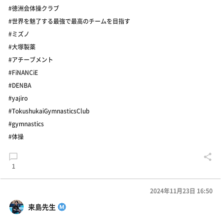
#徳洲会体操クラブ
#世界を魅了する最強で最高のチームを目指す
#ミズノ
#大塚製薬
#アチーブメント
#FiNANCiE
#DENBA
#yajiro
#TokushukaiGymnasticsClub
#gymnastics
#体操
1
2024年11月23日 16:50
来島先生