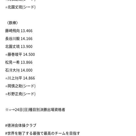
⭐️北園丈琉(シード)
〈鉄棒〉
藤崎飛向 13.466
長谷川毅 14.166
北園丈琉 13.900
⭐️藤巻竣平 14.500
松見一希 13.866
石澤大翔 14.000
⭐️川上翔平 14.866
⭐️岡慎之助(シード)
⭐️杉野正尭(シード)
※⭐️→24日(日)種目別決勝出場資格者
#徳洲会体操クラブ
#世界を魅了する最強で最高のチームを目指す