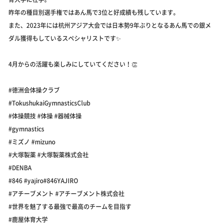
昨年の種目別選手権ではあん馬で3位と好成績も残しています。
また、2023年には杭州アジア大会では日本勢9年ぶりとなるあん馬での銀メ
ダル獲得もしているスペシャリストです✨
4月からの活躍も楽しみにしていてください！👏
#徳洲会体操クラブ
#TokushukaiGymnasticsClub
#体操競技 #体操 #器械体操
#gymnastics
#ミズノ #mizuno
#大塚製薬 #大塚製薬株式会社
#DENBA
#846 #yajiro#846YAJIRO
#アチーブメント #アチーブメント株式会社
#世界を魅了する最強で最高のチームを目指す
#鹿屋体育大学