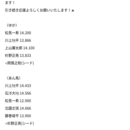
ます！
引き続き応援よろしくお願いいたします！🔥
〈ゆか〉
松見一希 14.200
川上翔平 13.866
上山廉太郎 14.100
杉野正尭 13.833
⭐️岡慎之助(シード)
〈あん馬〉
川上翔平 14.433
石澤大翔 14.566
松見一希 12.900
北園丈琉 14.066
藤巻竣平 13.900
⭐️杉野正尭(シード)