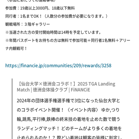
参加費：19歳以上3000円、18歳以下無料
同行者：1名までOK！（人数分の参加費が必要になります。）
観戦場所：３階ギャラリー
※当選された方の受付開始時間は14時を予定しています。
※年間パスポートをお持ちの方は無料で参加可能＋同行者1名無料＋アリー
ナ内観戦可！
https://financie.jp/communities/209/rewards/3258
【仙台大学×徳洲会コラボ！】2025 TGA Landing
Match | 徳洲会体操クラブ | FiNANCiE
2024年の団体選手権選手権で3位になった仙台大学と
のコラボイベント開催！ 〈イベント内容〉 ゆか,つり
輪,跳馬,平行棒,鉄棒の終末技の着地を止めた数で競う
ランディングマッチ！ どのチームがより多くの着地を
止められるのか！？ 際どい着地は観客の皆様に判定し