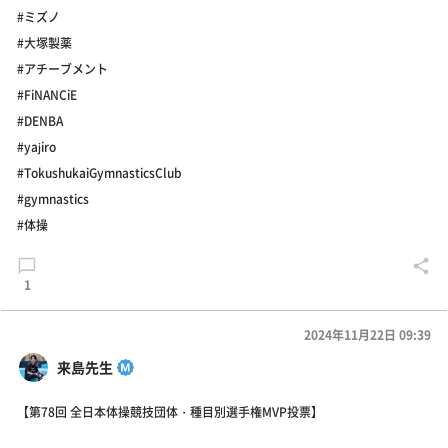
#ミズノ
#大塚製薬
#アチーブメント
#FiNANCiE
#DENBA
#yajiro
#TokushukaiGymnasticsClub
#gymnastics
#体操
1
2024年11月22日 09:39
来島先生
【第78回 全日本体操競技団体・種目別選手権MVP投票】