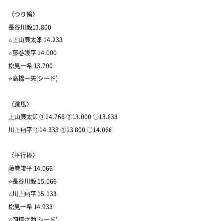
〈つり輪〉
長谷川毅13.800
⭐️上山廉太郎 14.233
⭐️藤巻竣平 14.000
松見一希 13.700
⭐️高橋一矢(シード)
〈跳馬〉
上山廉太郎 ①14.766 ②13.000 ○13.833
川上翔平 ①14.333 ②13.800 ○14.066
〈平行棒〉
藤巻竣平 14.066
⭐️長谷川毅 15.066
⭐️川上翔平 15.133
松見一希 14.933
⭐️岡慎之助(シード)