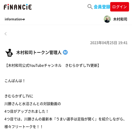
会員登録
ログイン
木村和司
information📣
戻る
2023年04月25日 19:41
木村和司トークン管理人
【木村和司公式YouTubeチャンネル きむらかずしTV更新】
こんばんは！
きむらかずしTVに
川勝さんと水沼さんとの対談動画の
4つ目がアップされました！
4つ目では、川勝さんの最新本『うまい選手は足指が開く』を紹介しながら、
様々フリートークを！！