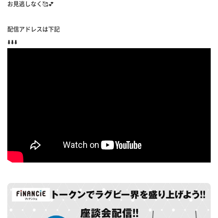
お見逃しなく🥰💕
配信アドレスは下記
⬇️⬇️⬇️