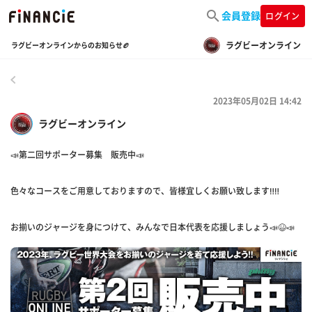
会員登録
ログイン
ラグビーオンライン
ラグビーオンラインからのお知らせ🏉
戻る
2023年05月02日 14:42
ラグビーオンライン
📣第二回サポーター募集 販売中📣
色々なコースをご用意しておりますので、皆様宜しくお願い致します‼️‼️
お揃いのジャージを身につけて、みんなで日本代表を応援しましょう📣😆📣