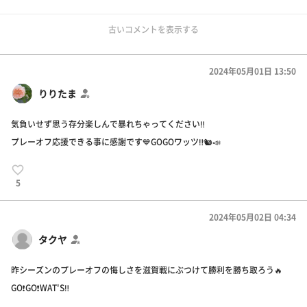
古いコメントを表示する
2024年05月01日 13:50
りりたま
気負いせず思う存分楽しんで暴れちゃってください‼️
プレーオフ応援できる事に感謝です💙GOGOワッツ‼︎🐿️📣
5
2024年05月02日 04:34
タクヤ
昨シーズンのプレーオフの悔しさを滋賀戦にぶつけて勝利を勝ち取ろう🔥
GO❗️GO❗️WAT'S‼️