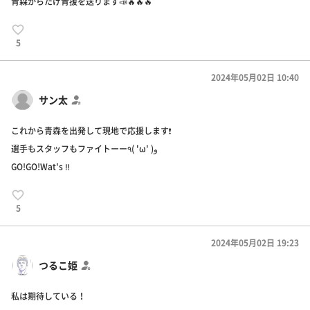
青森からたげ青援を送ります📣🔥🔥🔥
5
2024年05月02日 10:40
サン太
これから青森を出発して現地で応援します❗️
選手もスタッフもファイトーー٩( 'ω' )و
GO!GO!Wat's ‼️
5
2024年05月02日 19:23
つるこ姫
私は期待している！