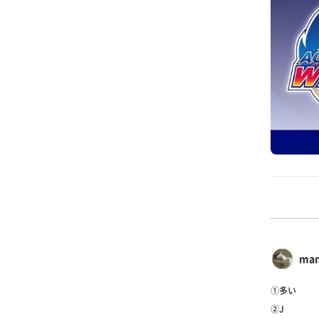
ma
①多い
②J