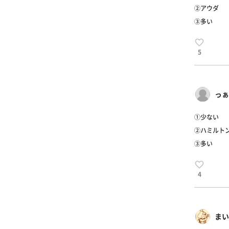
②アウダ
③多い
5
っぁ
①少ない
②ハミルト
③多い
4
まい