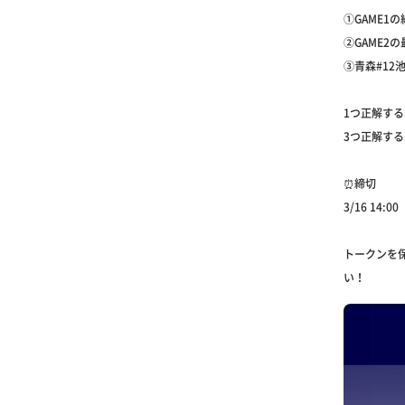
①GAME1
②GAME2
③青森#12
1つ正解する
3つ正解する
⏰締切
3/16 14:00
トークンを
い！