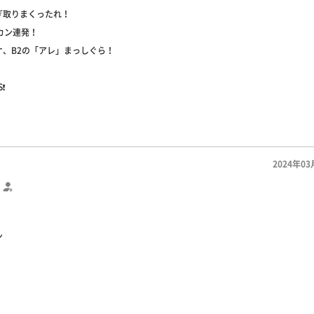
ぎ取りまくったれ！
カン連発！
ケ、B2の「アレ」まっしぐら！
S❗
2024年03
ン