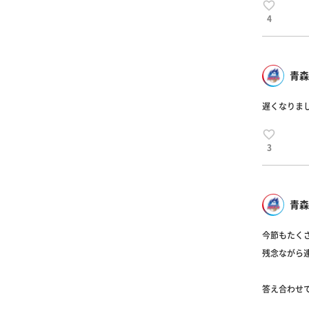
4
青森
遅くなりま
3
青森
今節もたく
残念ながら
答え合わせ