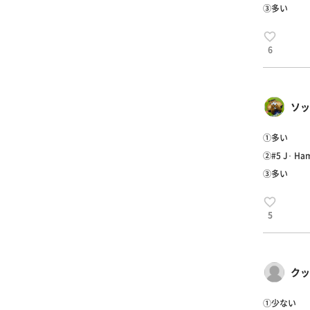
③多い
6
ソッ
①多い
②#5 J･ Ham
③多い
5
クッ
①少ない