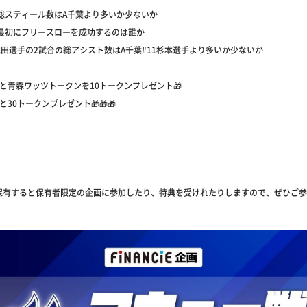
の総スティール数はA千葉より多いか少ないか
の最初にフリースローを成功するのは誰か
池田選手の2試合の総アシスト数はA千葉#11杉本選手より多いか少ないか
と青森ワッツトークンを10トークンプレゼント🎁
と30トークンプレゼント🎁🎁🎁
保有すると保有者限定の企画に参加したり、特典を受けれたりしますので、ぜひご参