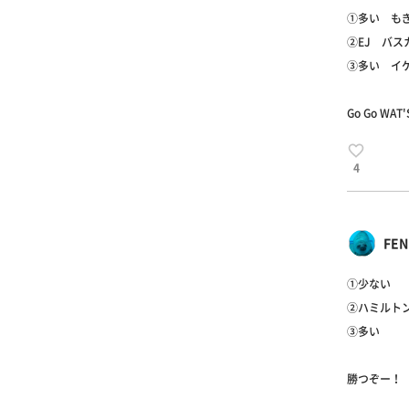
①多い も
②EJ バス
③多い イ
Go Go WAT'
4
FEN
①少ない
②ハミルト
③多い
勝つぞー！