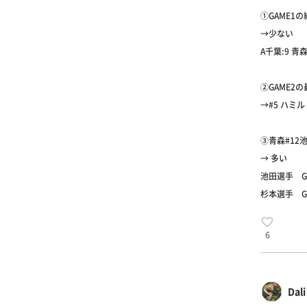
①GAME1
→少ない
A千葉:9 青森
②GAME2
→#5 ハミ
③青森#12
→ 多い
池田選手 GAM
杉本選手 GAM
6
Dali