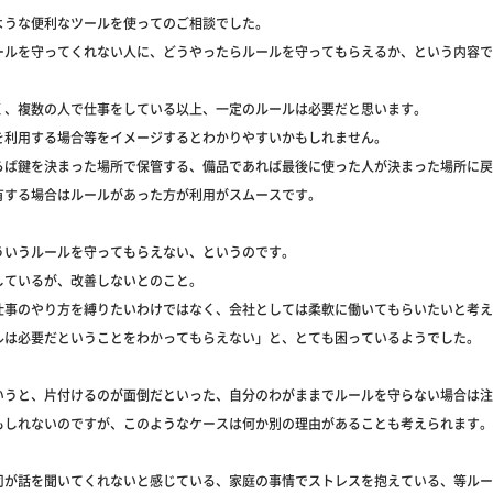
ような便利なツールを使ってのご相談でした。
ールを守ってくれない人に、どうやったらルールを守ってもらえるか、という内容で
く、複数の人で仕事をしている以上、一定のルールは必要だと思います。
を利用する場合等をイメージするとわかりやすいかもしれません。
らば鍵を決まった場所で保管する、備品であれば最後に使った人が決まった場所に戻
有する場合はルールがあった方が利用がスムースです。
ういうルールを守ってもらえない、というのです。
しているが、改善しないとのこと。
仕事のやり方を縛りたいわけではなく、会社としては柔軟に働いてもらいたいと考え
ルは必要だということをわかってもらえない」と、とても困っているようでした。
いうと、片付けるのが面倒だといった、自分のわがままでルールを守らない場合は注
もしれないのですが、このようなケースは何か別の理由があることも考えられます。
司が話を聞いてくれないと感じている、家庭の事情でストレスを抱えている、等ルー