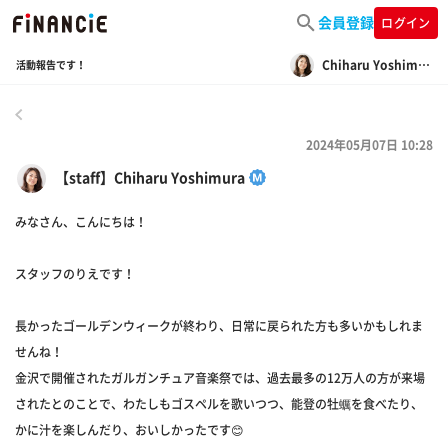
会員登録
ログイン
Chiharu Yoshimura
活動報告です！
戻る
2024年05月07日 10:28
【staff】Chiharu Yoshimura
みなさん、こんにちは！
スタッフのりえです！
長かったゴールデンウィークが終わり、日常に戻られた方も多いかもしれま
せんね！
金沢で開催されたガルガンチュア音楽祭では、過去最多の12万人の方が来場
されたとのことで、わたしもゴスペルを歌いつつ、能登の牡蠣を食べたり、
かに汁を楽しんだり、おいしかったです😊