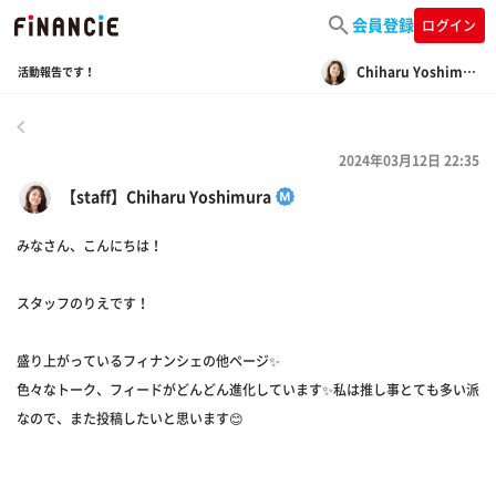
会員登録
ログイン
Chiharu Yoshimura
活動報告です！
戻る
2024年03月12日 22:35
【staff】Chiharu Yoshimura
みなさん、こんにちは！
スタッフのりえです！
盛り上がっているフィナンシェの他ページ✨
色々なトーク、フィードがどんどん進化しています✨私は推し事とても多い派
なので、また投稿したいと思います😊