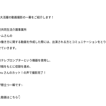
uさん大活躍の動画撮影の一幕をご紹介します！
型共同生活介護事業所
ームさんの
の働き方に関する動画を作成した際には、出演される方とコミュニケーションをとり
せていきます。
はテレプロンプターという機器を使用し、
原稿をもとに収録を進め、
haru さんのカット！の声で撮影完了！
が際立つ一瞬です✨
動画はこちら👇