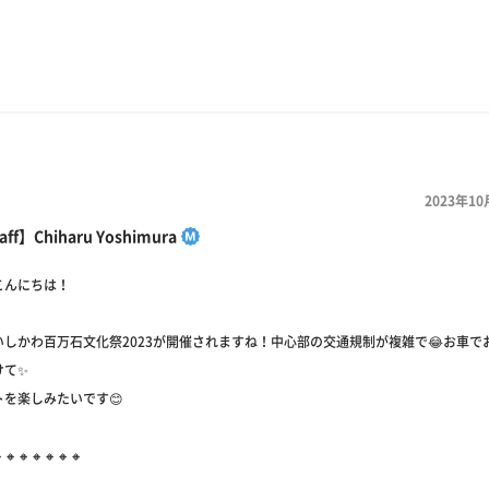
2023年10
aff】Chiharu Yoshimura
こんにちは！
いしかわ百万石文化祭2023が開催されますね！中心部の交通規制が複雑で😂お車で
けて✨
を楽しみたいです😊
🔸🔸🔸🔸🔸🔸