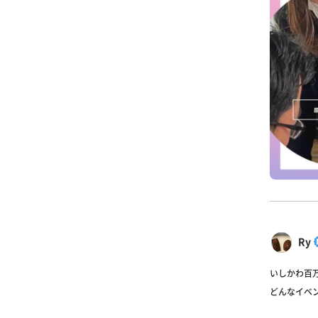
Ry
いしかわ百
どんなイベ