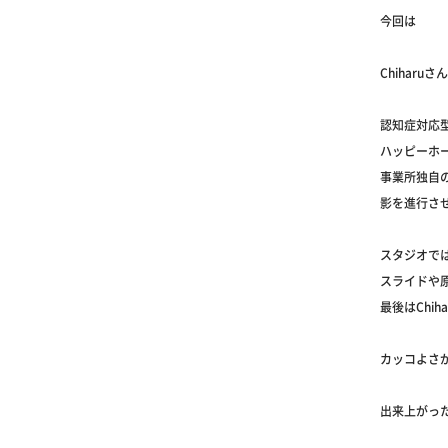
今回は
Chihar
認知症対応
ハッピーホ
事業所独自
影を進行さ
スタジオで
スライドや
最後はChi
カッコよさ
出来上がった