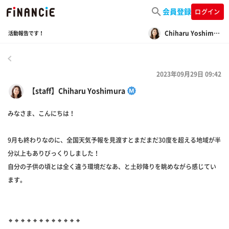
会員登録
ログイン
Chiharu Yoshimura
活動報告です！
戻る
2023年09月29日 09:42
【staff】Chiharu Yoshimura
みなさま、こんにちは！
9月も終わりなのに、全国天気予報を見渡すとまだまだ30度を超える地域が半
分以上もありびっくりしました！
自分の子供の頃とは全く違う環境だなあ、と土砂降りを眺めながら感じてい
ます。
🔸🔸🔸🔸🔸🔸🔸🔸🔸🔸🔸🔸