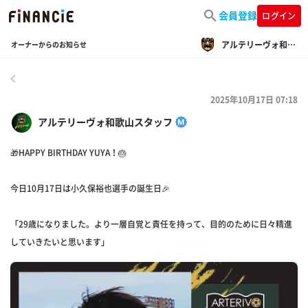
会員登録
ログイン
アルテリーヴォ和歌山
オーナーからのお知らせ
戻る
2025年10月17日 07:18
アルテリーヴォ和歌山スタッフ
🎁HAPPY BIRTHDAY YUYA！🎂
今日10月17日は小久保裕也選手の誕生日🎉
「29歳になりました。より一層自覚と責任を持って、目的のために日々精進
していきたいと思います」