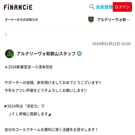
会員登録
ログイン
アルテリーヴォ和歌山
オーナーからのお知らせ
戻る
2024年01月12日 10:06
アルテリーヴォ和歌山スタッフ
🎍2024新春宣言〜⑨清本将史
サポーターの皆様、新年明けましておめでとうございます!!
今年もアツい声援をどうぞよろしくお願いします!!
◤2024年は〝決定力〟で
ＪＦＬ昇格に貢献します◢
自分のゴールでチームを勝利に導く活躍をお見せします！