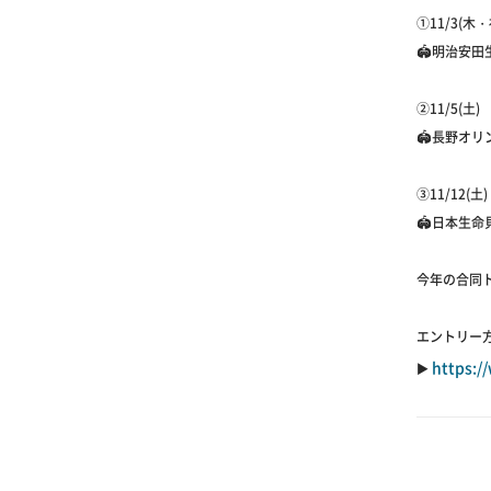
①11/3(木・
🏟️明治安
②11/5(土)
🏟️長野オ
③11/12(土)
🏟️日本生
今年の合同
エントリー
https:/
▶️