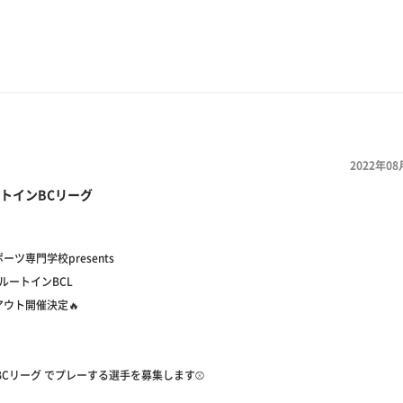
2022年08
トインBCリーグ
ーツ専門学校presents
月ルートインBCL
ウト開催決定🔥
 #BCリーグ でプレーする選手を募集します⚾️