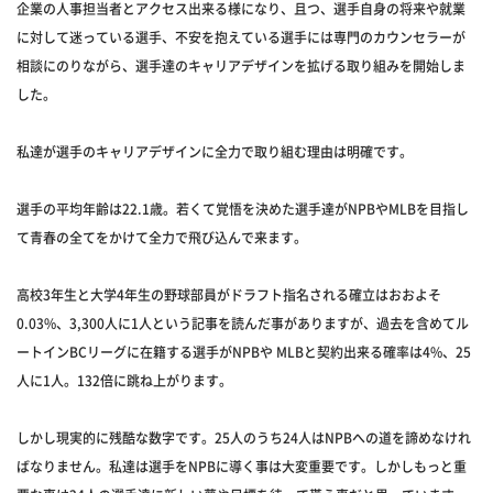
企業の人事担当者とアクセス出来る様になり、且つ、選手自身の将来や就業
に対して迷っている選手、不安を抱えている選手には専門のカウンセラーが
相談にのりながら、選手達のキャリアデザインを拡げる取り組みを開始しま
した。
私達が選手のキャリアデザインに全力で取り組む理由は明確です。
選手の平均年齢は22.1歳。若くて覚悟を決めた選手達がNPBやMLBを目指し
て青春の全てをかけて全力で飛び込んで来ます。
高校3年生と大学4年生の野球部員がドラフト指名される確立はおおよそ
0.03%、3,300人に1人という記事を読んだ事がありますが、過去を含めてル
ートインBCリーグに在籍する選手がNPBや MLBと契約出来る確率は4%、25
人に1人。132倍に跳ね上がります。
しかし現実的に残酷な数字です。25人のうち24人はNPBへの道を諦めなけれ
ばなりません。私達は選手をNPBに導く事は大変重要です。しかしもっと重