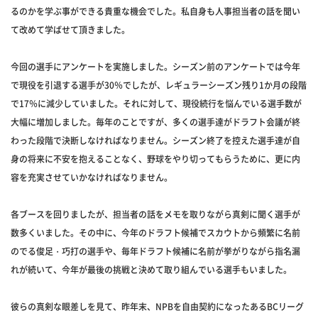
るのかを学ぶ事ができる貴重な機会でした。私自身も人事担当者の話を聞い
て改めて学ばせて頂きました。
今回の選手にアンケートを実施しました。シーズン前のアンケートでは今年
で現役を引退する選手が30％でしたが、レギュラーシーズン残り1か月の段階
で17％に減少していました。それに対して、現役続行を悩んでいる選手数が
大幅に増加しました。毎年のことですが、多くの選手達がドラフト会議が終
わった段階で決断しなければなりません。シーズン終了を控えた選手達が自
身の将来に不安を抱えることなく、野球をやり切ってもらうために、更に内
容を充実させていかなければなりません。
各ブースを回りましたが、担当者の話をメモを取りながら真剣に聞く選手が
数多くいました。その中に、今年のドラフト候補でスカウトから頻繁に名前
のでる俊足・巧打の選手や、毎年ドラフト候補に名前が挙がりながら指名漏
れが続いて、今年が最後の挑戦と決めて取り組んでいる選手もいました。
彼らの真剣な眼差しを見て、昨年末、NPBを自由契約になったあるBCリーグ