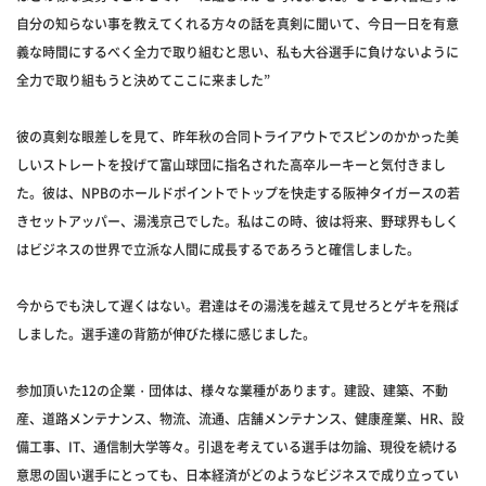
自分の知らない事を教えてくれる方々の話を真剣に聞いて、今日一日を有意
義な時間にするべく全力で取り組むと思い、私も大谷選手に負けないように
全力で取り組もうと決めてここに来ました”
彼の真剣な眼差しを見て、昨年秋の合同トライアウトでスピンのかかった美
しいストレートを投げて富山球団に指名された高卒ルーキーと気付きまし
た。彼は、NPBのホールドポイントでトップを快走する阪神タイガースの若
きセットアッパー、湯浅京己でした。私はこの時、彼は将来、野球界もしく
はビジネスの世界で立派な人間に成長するであろうと確信しました。
今からでも決して遅くはない。君達はその湯浅を越えて見せろとゲキを飛ば
しました。選手達の背筋が伸びた様に感じました。
参加頂いた12の企業・団体は、様々な業種があります。建設、建築、不動
産、道路メンテナンス、物流、流通、店舗メンテナンス、健康産業、HR、設
備工事、IT、通信制大学等々。引退を考えている選手は勿論、現役を続ける
意思の固い選手にとっても、日本経済がどのようなビジネスで成り立ってい