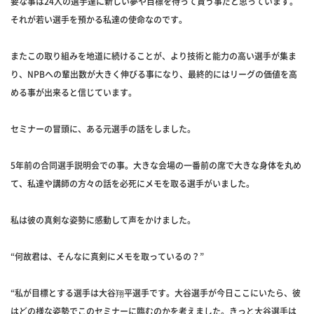
要な事は24人の選手達に新しい夢や目標を待って貰う事だと思っています。
それが若い選手を預かる私達の使命なのです。
またこの取り組みを地道に続けることが、より技術と能力の高い選手が集ま
り、NPBへの輩出数が大きく伸びる事になり、最終的にはリーグの価値を高
める事が出来ると信じています。
セミナーの冒頭に、ある元選手の話をしました。
5年前の合同選手説明会での事。大きな会場の一番前の席で大きな身体を丸め
て、私達や講師の方々の話を必死にメモを取る選手がいました。
私は彼の真剣な姿勢に感動して声をかけました。
“何故君は、そんなに真剣にメモを取っているの？”
“私が目標とする選手は大谷翔平選手です。大谷選手が今日ここにいたら、彼
はどの様な姿勢でこのセミナーに臨むのかを考えました。きっと大谷選手は