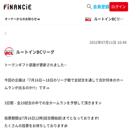
会員登録
ログイン
ルートインBCリーグ
オーナーからのお知らせ📣
戻る
2022年07月11日 16:48
ルートインBCリーグ
トークンギフト部屋が更新されました✨
今回の企画は『7月16日〜18日のリーグ戦で全試合を通して合計何本のホー
ムランが出るのか⁉️』です📣
3日間・全10試合の中での全ホームランを予想して頂きます🎉
投票期間は7月16日12時(試合開始前)までとなっております❗️
たくさんの投票をお待ちしております🎁