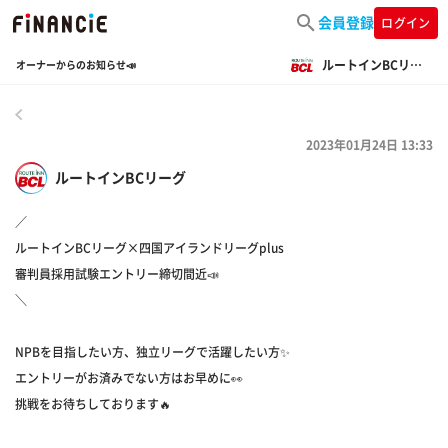
会員登録
ログイン
ルートインBCリーグ
オーナーからのお知らせ📣
戻る
2023年01月24日 13:33
ルートインBCリーグ
／
ルートインBCリーグ×四国アイランドリーグplus
審判員採用試験エントリー締切間近📣
＼
NPBを目指したい方、独立リーグで活躍したい方✨
エントリーがお済みでない方はお早めに👀
挑戦をお待ちしております🔥