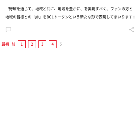
〝野球を通じて、地域と共に、地域を豊かに、を実現すべく、ファンの方と
地域の皆様との「絆」をBCLトークンという新たな形で表現してまいります‼️
最初
前
1
2
3
4
5