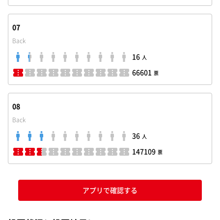
07
Back
16
人
66601
票
08
Back
36
人
147109
票
アプリで確認する