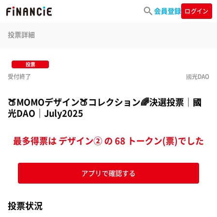
会員登録
ログイン
投票詳細
投票
受付終了
國光DAO
🍑MOMOデザイン🍑コレクション🌈決選投票｜國
光DAO｜July2025
最多得票は デザイン② の 68 トークン(票)でした
アプリで確認する
投票状況