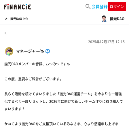
会員登録
ログイン
國光DAO
📌｜國光DAO info
戻る
2025年12月17日 12:15
マネージャー🦄
國光DAOメンバーの皆様、おつみつです🦄
この度、重要なご報告がございます。
長らく活動を続けてまいりました「國光DAO運営チーム」を今よりも一層強
化するべく一度リセットし、2026年に向けて新しいチーム作りに取り組んで
まいります！
かねてより國光DAOをご支援頂いているみなさま、心より感謝申し上げま