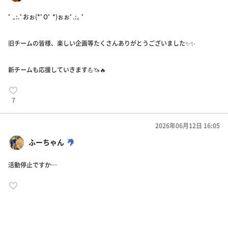
ﾟ ｡:.ﾟおぉ(*ﾟOﾟ *)ぉぉﾟ.:｡ ﾟ
旧チームの皆様、楽しい企画等たくさんありがとうございました✨️✨️
新チームも応援していきます💪🦄🔥
7
2026年06月12日 16:05
ふーちゃん
活動停止ですか…