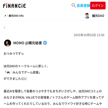
会員登録
ログイン
國光DAO
📌｜國光DAO info
戻る
2025年10月02日 13:56
MOMO @國光秘書
おつみつです🦄
國光DAOのトークルームに新しく、
「🎮｜みんなでゲーム部屋」
ができました👏🏻
最近AIを駆使して秘書のつぶやきでもまちがいさがしや、國光DAOコミュの
みなさまがREAL VALUEでの登壇者ノトフさんのゲーム制作アプリを使ってゲ
ームを作ってくれたりしているので、みんなでワイワイ好きな時にゲームや