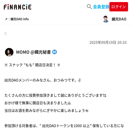
会員登録
ログイン
國光DAO
📌｜國光DAO info
戻る
2025年09月19日 20:33
MOMO @國光秘書
🍑 スナック "もも" 開店日決定！ 🥂
國光DAOメンバーのみなさん、おつみつです。✌️
たくさんの方に投票参加頂きまして誠にありがとうございます🥰
おかげ様で無事に開店日も決まりました🙇
当日はお酒を飲みながらにぎやかに楽しみましょう🍻
参加頂ける対象者は、" 國光DAOトークンを1000 以上" 保有している方にな