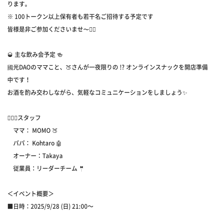
ります。
※ 100トークン以上保有者も若干名ご招待する予定です
皆様是非ご参加くださいませ〜🙇‍♀️
🥃️ 主な飲み会予定 🍻
國光DAOのママこと、🍑さんが一夜限りの !? オンラインスナックを開店準備
中です！
お酒を酌み交わしながら、気軽なコミュニケーションをしましょう✨
💁🏻‍♀️スタッフ
ママ： MOMO 🍑
パパ： Kohtaro 🤖
オーナー：Takaya
従業員：リーダーチーム 🤵
＜イベント概要＞
■日時：2025/9/28 (日) 21:00～