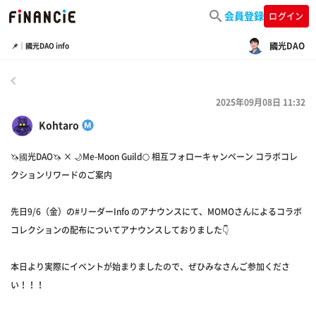
会員登録
ログイン
國光DAO
📌｜國光DAO info
戻る
2025年09月08日 11:32
Kohtaro
🦄國光DAO🦄 × 🌙Me-Moon Guild🌕 相互フォローキャンペーン コラボコレ
クションリワードのご案内
先日9/6（金）の#リーダーInfo のアナウンスにて、MOMOさんによるコラボ
コレクションの配布についてアナウンスしておりました👇
本日より実際にイベントが始まりましたので、ぜひみなさんご参加くださ
い！！！