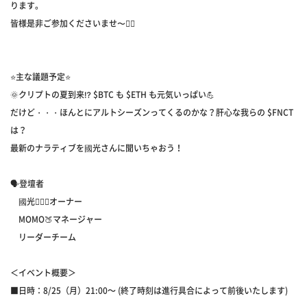
ります。
皆様是非ご参加くださいませ〜🙇‍♀️
⭐️主な議題予定⭐️
🌞クリプトの夏到来⁉ $BTC も $ETH も元気いっぱい💪
だけど・・・ほんとにアルトシーズンってくるのかな？肝心な我らの $FNCT
は？
最新のナラティブを國光さんに聞いちゃおう！
🗣️登壇者
國光🦸🏻‍♂️オーナー
MOMO🍑マネージャー
リーダーチーム
＜イベント概要＞
■日時：8/25（月）21:00～ (終了時刻は進行具合によって前後いたします)