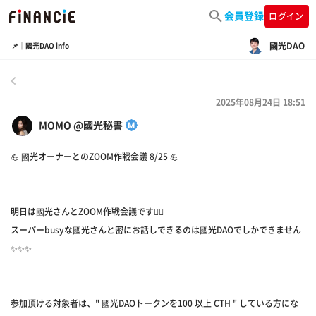
会員登録
ログイン
國光DAO
📌｜國光DAO info
戻る
2025年08月24日 18:51
MOMO @國光秘書
💪 國光オーナーとのZOOM作戦会議 8/25 💪
明日は國光さんとZOOM作戦会議です❤️‍🔥
スーパーbusyな國光さんと密にお話しできるのは國光DAOでしかできません
✨✨✨
参加頂ける対象者は、" 國光DAOトークンを100 以上 CTH " している方にな