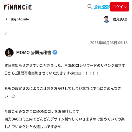
会員登録
ログイン
國光DAO
📌｜國光DAO info
戻る
2025年08月06日 09:18
MOMO @國光秘書
昨日お知らせさせていただきました、MOMOコレリワードのリベンジ編🍑本
日から1週間再度実施させていただきます😭🙌🏻！！！！！
ももの設定ミスによりご迷惑をおかけしてしまい本当に本当にごめんなさ
い…🥲
今度こそみなさまにMOMOコレをお届けします！
國光DAOコミュ内でどんどんデザイン制作していきますので集めていくの楽
しんでいただけたら嬉しいです🥲🍑