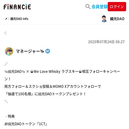
会員登録
ログイン
國光DAO
📌｜國光DAO info
戻る
2025年07月24日 08:27
マネージャー🦄
／
🦄國光DAO🦄 × 🥃We Love Whisky ラブスキー🥃相互フォローキャンペー
ン！
両方フォロー＆スクショ投稿＆MOMO Xアカウントフォローで
「抽選で100名様」に國光DAOトークンプレゼント！
＼
・特典
🎁國光DAOトークン「1CT」