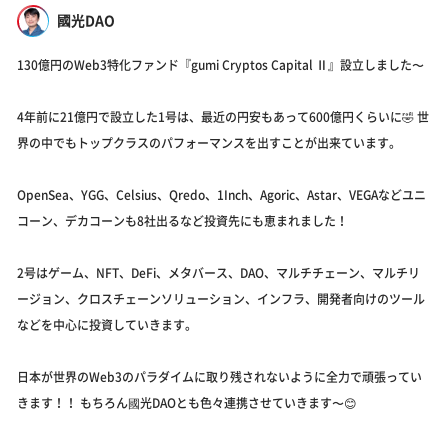
國光DAO
130億円のWeb3特化ファンド『gumi Cryptos Capital Ⅱ』設立しました〜
4年前に21億円で設立した1号は、最近の円安もあって600億円くらいに🤣 世
界の中でもトップクラスのパフォーマンスを出すことが出来ています。
OpenSea、YGG、Celsius、Qredo、1Inch、Agoric、Astar、VEGAなどユニ
コーン、デカコーンも8社出るなど投資先にも恵まれました！
2号はゲーム、NFT、DeFi、メタバース、DAO、マルチチェーン、マルチリ
ージョン、クロスチェーンソリューション、インフラ、開発者向けのツール
などを中心に投資していきます。
日本が世界のWeb3のパラダイムに取り残されないように全力で頑張ってい
きます！！ もちろん國光DAOとも色々連携させていきます〜😊