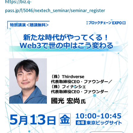
https://biz.q-
pass.jp/f/5046/nextech_seminar/seminar_register