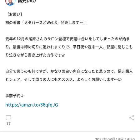
國光DAO
【お願い】
初の著書「メタバースとWeb3」発売します〜！
去年の12月の尾原さんのサロン登壇で安請け合いをしてしまったのが始ま
り。最後は締め切りに追われまくりで、平日夜や週末一人、部屋に閉じこも
り泣きながら書き上げた力作ですw
自分で言うのも何ですが、かなり面白い内容になったと思うので、是非購入
とシェア、そして周りの人にもオススメ、よろしくお願いします〜😊
事前予約↓
https://amzn.to/36qfqJG
17
2022年03月14日 14:50