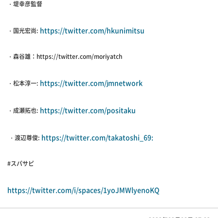
・堤幸彦監督
https://twitter.com/hkunimitsu
・国光宏尚:
・森谷雄：https://twitter.com/moriyatch
https://twitter.com/jmnetwork
・松本淳一:
https://twitter.com/positaku
・成瀬拓也:
https://twitter.com/takatoshi_69:
・渡辺尊俊:
#スパサピ
https://twitter.com/i/spaces/1yoJMWlyenoKQ