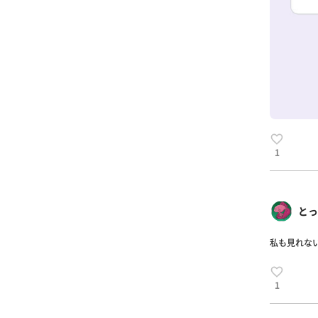
1
とっ
私も見れな
1