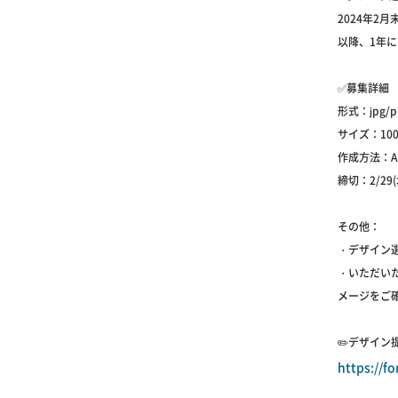
2024年2
以降、1年
✅募集詳細
形式：jpg/p
サイズ：100
作成方法：
締切：2/29(木
その他：
・デザイン
・いただい
メージをご
✏️デザイン
https://f