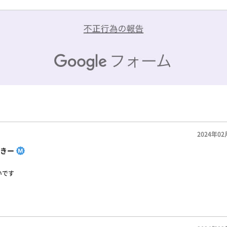
2024年02
きー
いです