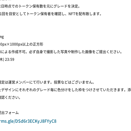
月末日時点でのトークン保有数を元にグレードを決定。
に1回を目安としてトークン保有者を確認し、NFTを配布致します。
ng
0px×1000px以上の正方形
AIによる作成不可。必ず自身で撮影した写真や制作した画像をご提出ください。
) 23:59
選定は運営メンバーにて行います。投票などはございません。
たデザインにそれぞれのグレード毎に色分けをした枠をつけさせていただきます。添
確認ください。
提出フォーム
orms.gle/DSd6r3ECKyJ8FYyC8