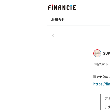
お知らせ
戻る
SUP
🎉新たにト
🆕アナタは
https://f
アナ
ア