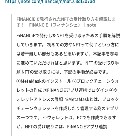
https://note.com/financie/n/naf168df2d7ad
FiNANCiEで発行されたNFTの受け取り方を解説しま
す！｜FiNANCiE（フィナンシェ）｜note
FiNANCiEで発行したNFTを受け取るための手順を解説
していきます。 初めての方やNFTって何？という方に
は若干難しい部分もあると思いますが、本記事を参考
に進めていただければと思います。 NFTの受け取り手
順 NFTの受け取りには、下記の手順が必要です。
①MetaMaskのインストール ②ブロックチェーンウォ
レットの作成 ③FiNANCiEアプリ連携でログイン ④ウ
ォレットアドレスの登録 ※MetaMaskとは、ブロック
チェーンウォレットを作成したり管理する為のアプリ
の一つです。 ※ウォレットは、PCでも作成できます
が、NFTの受け取りには、FiNANCiEアプリ連携