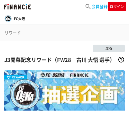
会員登録
ログイン
FC大阪
リワード
戻る
J3開幕記念リワード（FW28 古川 大悟 選手）
REWARD