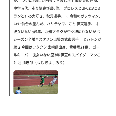
が、 ついに2週目が回ってきました！ 南伊豆の怪物、
中学時代、走り幅跳び県6位、 プロレスとUFCとACミ
ランとaiko大好き、秋元選手、 ↓ 令和のガッツマン、
いや 仙台の産んだ、ハリテヤマ、こと 伊東選手、 ↓
彼女いない歴9年、 坂道オタクが中々辞めれないが 今
シーズン全試合スタメン出場の武市選手。 とバトンが
続き 今回はワタクシ 宮崎県出身、背番号21番 、ゴー
ルキーパー 彼女いない歴3年 伊豆のスパイダーマンこ
と 辻 清志郎（つじ きよしろう）