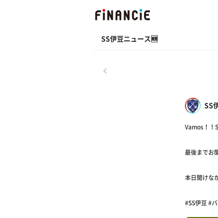
SS伊豆ニュース🆕
戻る
SS
Vamos！
最後までお
本日聞けな
#SS伊豆 #