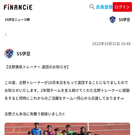
会員登録
ログイン
SS伊豆
SS伊豆ニュース🆕
戻る
2022年10月31日 19:48
SS伊豆
【古野美帆トレーナー 退団のお知らせ】
この度、古野トレーナーが10月末日をもって退団することになりましたので
お知らせいたします。2年間チームを支え続けてくれた古野トレーナーに感謝
をすると同時にこれからのご活躍をチーム一同心から応援しております📣
古野さん本当に有難う御座いました‼️