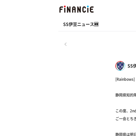
SS伊豆ニュース🆕
戻る
SS
[Rainbows] 
静岡県知的
この度、2n
ご一会とち
静岡県は明