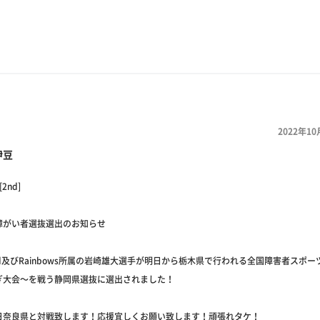
2022年10
伊豆
[2nd]
障がい者選抜選出のお知らせ
d及びRainbows所属の岩崎雄大選手が明日から栃木県で行われる全国障害者スポ
ぎ大会～を戦う静岡県選抜に選出されました！
日奈良県と対戦致します！応援宜しくお願い致します！頑張れタケ！