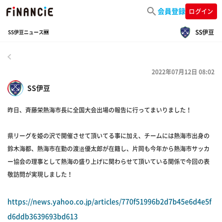
会員登録
ログイン
SS伊豆
SS伊豆ニュース🆕
戻る
2022年07月12日 08:02
SS伊豆
昨日、斉藤栄熱海市長に全国大会出場の報告に行ってまいりました！
県リーグを姫の沢で開催させて頂いてる事に加え、チームには熱海市出身の
鈴木海都、熱海市在勤の渡邉優太郎が在籍し、片岡も今年から熱海市サッカ
ー協会の理事として熱海の盛り上げに関わらせて頂いている関係で今回の表
敬訪問が実現しました！
https://news.yahoo.co.jp/articles/770f51996b2d7b45e6d4e5f
d6ddb3639693bd613