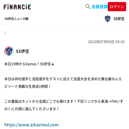
会員登録
ログイン
SS伊豆
SS伊豆ニュース🆕
戻る
2022年07月09日 09:42
SS伊豆
本日19時からVamos！SS伊豆🔥
本日は井村選手と池田選手をゲストに迎えて全国大会を決めた舞台裏の㊙️エ
ピソード満載の生放送1時間！
この番組はネットから全国どこでも聴けます！下記リンクから東海→FMいず
のくにの順に選んでくださいませ！
https://www.jcbasimul.com