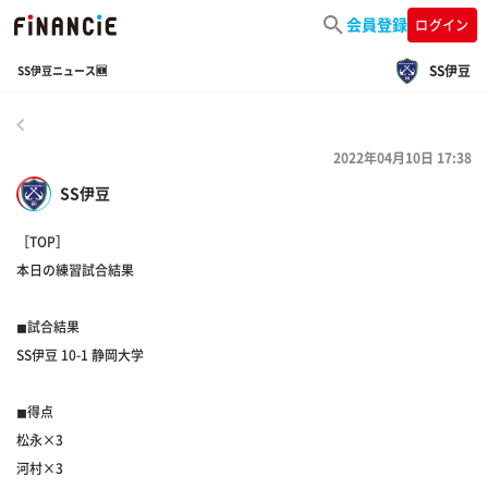
会員登録
ログイン
SS伊豆
SS伊豆ニュース🆕
戻る
2022年04月10日 17:38
SS伊豆
［TOP］
本日の練習試合結果
◼︎試合結果
SS伊豆 10-1 静岡大学
◼︎得点
松永×3
河村×3