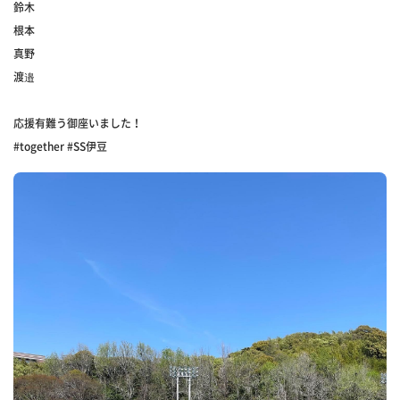
鈴木
根本
真野
渡邉
応援有難う御座いました！
#together #SS伊豆