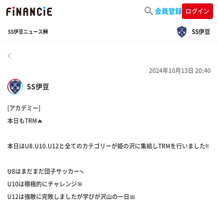
会員登録
ログイン
SS伊豆
SS伊豆ニュース🆕
戻る
2024年10月13日 20:40
SS伊豆
[アカデミー]
本日もTRM🔥
本日はU8.U10.U12と全てのカテゴリーが姫の沢に集結しTRMを行いました‼️
U8はまだまだ団子サッカー🍡
U10は積極的にチャレンジ🎯
U12は強敵に完敗しましたが学びが沢山の一日📅