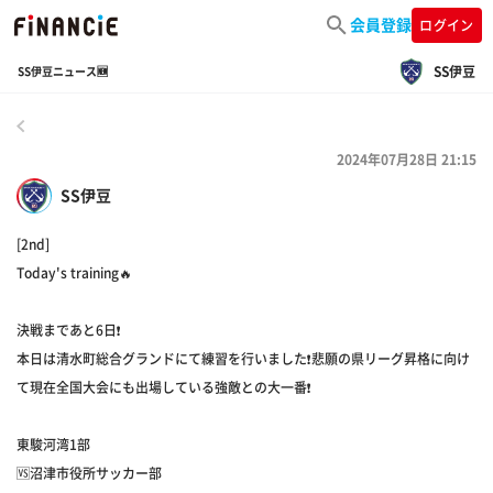
会員登録
ログイン
SS伊豆
SS伊豆ニュース🆕
戻る
2024年07月28日 21:15
SS伊豆
[2nd]
Today's training🔥
決戦まであと6日❗️
本日は清水町総合グランドにて練習を行いました❗️悲願の県リーグ昇格に向け
て現在全国大会にも出場している強敵との大一番❗️
東駿河湾1部
🆚沼津市役所サッカー部