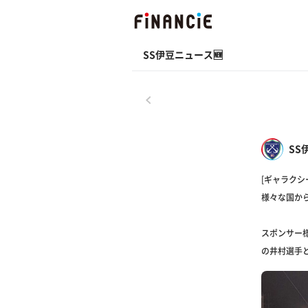
SS伊豆ニュース🆕
戻る
SS
[ギャラクシ
様々な国か
スポンサー
の井村選手と