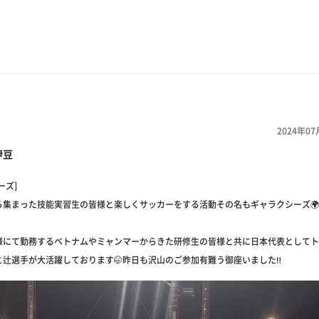
2024年07
伊豆
ーズ]
ら集まった技能実習生の皆様と楽しくサッカーをする活動その名もギャラクシーズ🌍
様にて勤務するベトナムやミャンマーからきた研修生の皆様と共に日本代表としてト
辻選手が大活躍しております🤭昨日も沢山のご参加有難う御座いました‼️