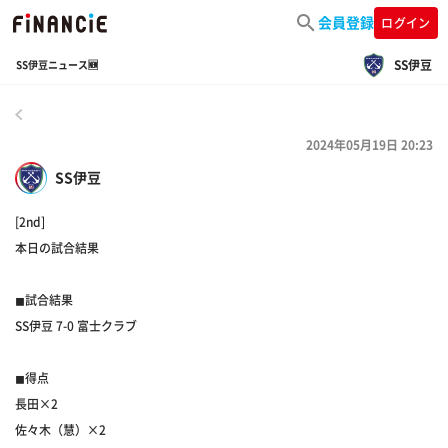
会員登録
ログイン
SS伊豆
SS伊豆ニュース🆕
戻る
2024年05月19日 20:23
SS伊豆
[2nd]
本日の試合結果
◼︎試合結果
SS伊豆 7-0 富士クラブ
◼︎得点
長田×2
佐々木（慧）×2