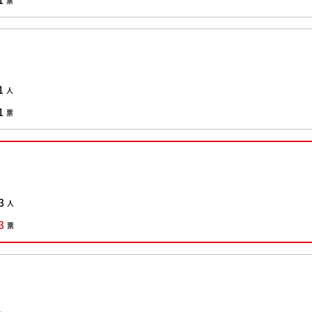
票
1
人
1
票
3
人
3
票