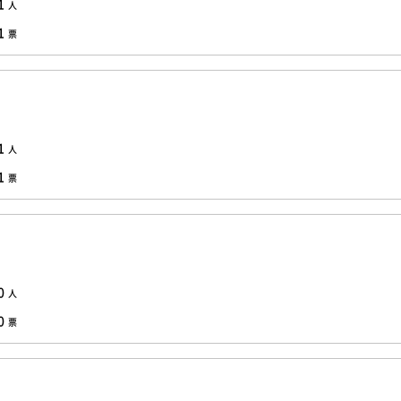
1
人
1
票
1
人
1
票
0
人
0
票