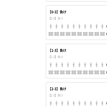
【0-3】負け
【0-3】負け
【1-3】負け
【1-3】負け
【2-3】負け
【2-3】負け