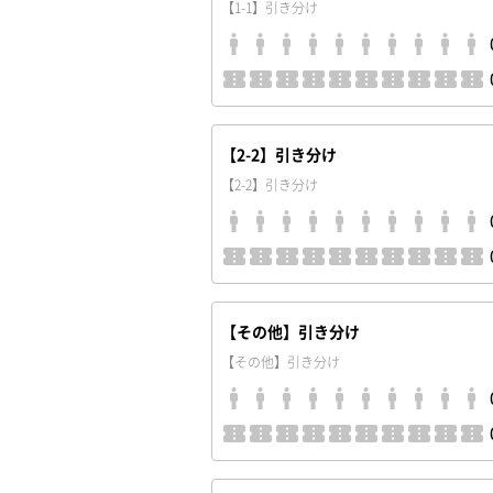
【1-1】引き分け
【2-2】引き分け
【2-2】引き分け
【その他】引き分け
【その他】引き分け