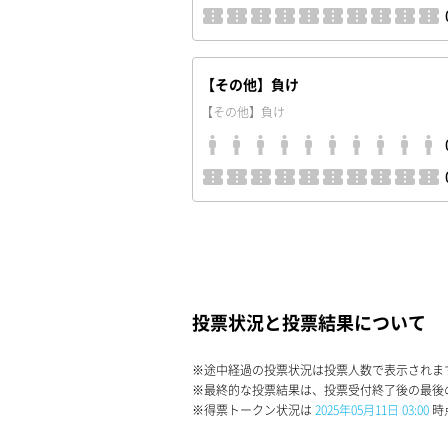
【その他】負け
【その他】負け
投票状況と投票結果について
※途中経過の投票状況は投票人数で表示されま
※最終的な投票結果は、投票受付終了後の最後
※得票トークン状況は
2025年05月11日 03:00
時