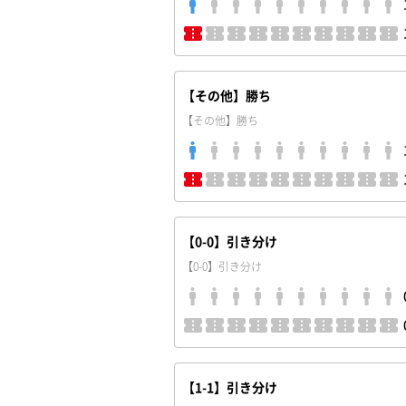
【その他】勝ち
【その他】勝ち
【0-0】引き分け
【0-0】引き分け
【1-1】引き分け